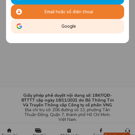
Email hoặc số điện thoại
Google
Giấy phép phê duyệt nội dung số: 1847/QĐ-
BTTTT cấp ngày 18/11/2021 do Bô Thông Tin
Và Truyền Thông cấp Công ty cổ phần VNG
Địa chỉ trụ sở: Z06 đường số 13, phường Tân
Thuận Đông, Quận 7, thành phố Hồ Chí Minh,
Việt Nam.