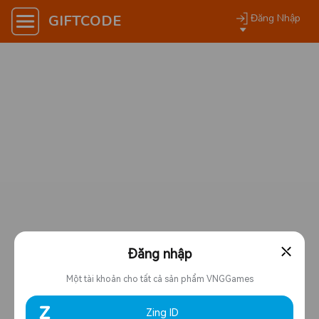
GIFTCODE
Đăng Nhập
Trang chủ
Nạp thẻ
Fanpage
Hỗ trợ
⤬
Đăng nhập
Một tài khoản cho tất cả sản phẩm VNGGames
Zing ID